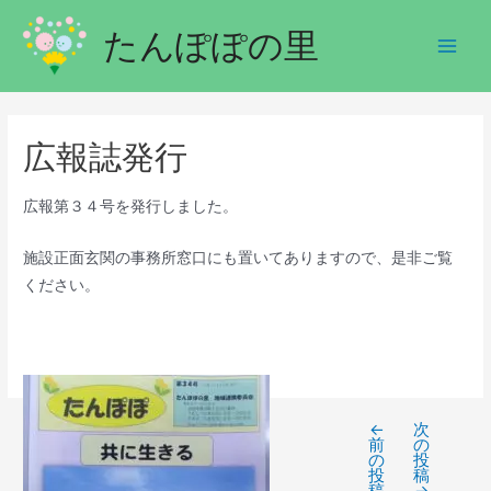
たんぽぽの里
広報誌発行
広報第３４号を発行しました。
施設正面玄関の事務所窓口にも置いてありますので、是非ご覧
ください。
←
次
前
の
の
投
投
稿